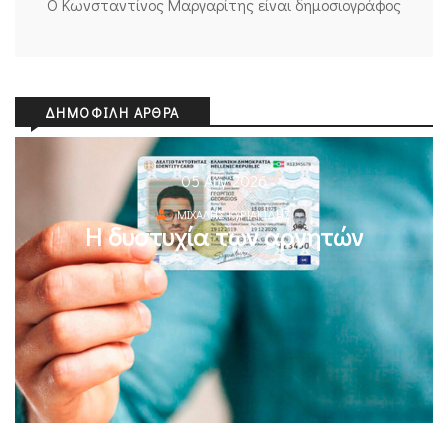
Ο Κωνσταντίνος Μαργαρίτης είναι δημοσιογράφος
ΔΗΜΟΦΙΛΉ ΆΡΘΡΑ
05 Αυγ 2026
ΜΙΧΆΛΗΣ ΚΥΡΙΑΚΊΔΗΣ
Η δυστυχία των αρνητών