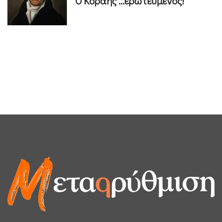
Ο Κοραής ...ερωτευμένος!