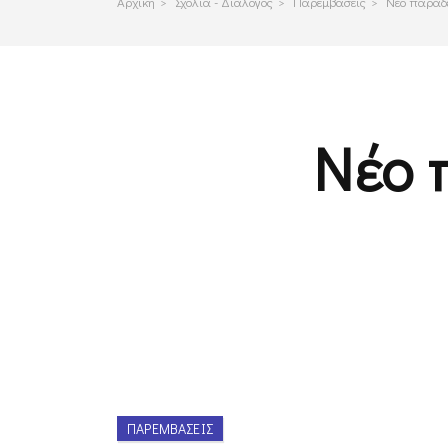
Αρχικη
>
Σχολια - Διαλογος
>
Παρεμβασεις
>
Νέο παράδ
Νέο 
ΠΑΡΕΜΒΆΣΕΙΣ