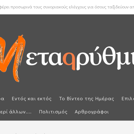
 Μπακέλας απέρριψε αιτήσεις για να ανασυρθεί από το αρχείο η ...
ρει προσωρινά τους συνοριακούς ελέγχους για όσους ταξιδεύουν από
ρα
Εντός και εκτός
Το Βίντεο της Ημέρας
Επιλ
ερί άλλων....
Πολιτισμός
Αρθρογράφοι