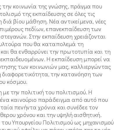
ς την κοινωνία της γνώσης, πράγμα που
ολισμό της εκπαίδευσης σε όλες τις
 διά βίου μάθηση. Νέα αντικείμενα, νέες
επιμέρους πεδίων, επανεκπαίδευση των
στεγανών. Στην εκπαίδευση χρειάζονται
ουλτούρα που θα καταπολεμά τη
 και θα ενθαρρύνει την πρωτοτυπία και τη
 εκπαιδευομένων. Η εκπαίδευση μπορεί να
ρότησης των κοινωνιών μας, καλλιεργώντας
η διαφορετικότητα, την κατανόηση των
ου κόσμου.
 με την πολιτική του πολιτισμού. Η
ι ένα καινούριο παράδειγμα από αυτό που
ταία πενήντα χρόνια και συνέδεε τον
θερου χρόνου και την υψηλή αισθητική.
η του Υπουργείου Πολιτισμού ως μηχανισμού
ιτισμού οφείλει να πάρει υπόψη της το νέο