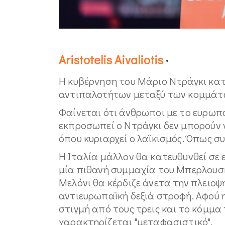
Aristotelis Aivaliotis
·
H κυβέρνηση του Μάριο Ντράγκι κατ
αντιπαλοτήτων μεταξύ των κομμάτω
Φαίνεται ότι άνθρωποι με το ευρωπ
εκπροσωπεί ο Ντράγκι δεν μπορούν 
όπου κυριαρχεί ο λαϊκισμός. Όπως συμ
Η Ιταλία μάλλον θα κατευθυνθεί σε ε
μία πιθανή συμμαχία του Μπερλουσκό
Μελόνι θα κέρδιζε άνετα την πλειοψ
αντιευρωπαϊκή δεξιά στροφή. Αφού η
στιγμή από τους τρεις και το κόμμα τ
χαρακτηρίζεται "μεταφασιστικό".