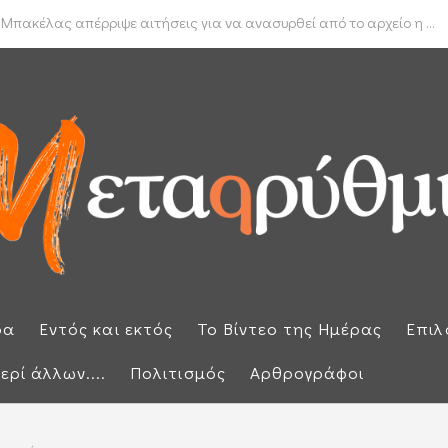
δα για το πραγματικό διαθέσιμο εισόδημα των νοικοκυριών
 Μπακέλας απέρριψε αιτήσεις για να ανασυρθεί από το αρχείο η ...
ρα
Εντός και εκτός
Το Βίντεο της Ημέρας
Επιλ
ερί άλλων....
Πολιτισμός
Αρθρογράφοι