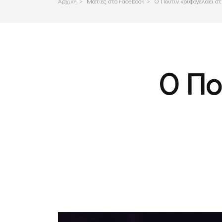
Αρχικη
>
Ματιες στο Facebook
>
Ο Πούτιν κρυφογελάει στις
Ο Πο