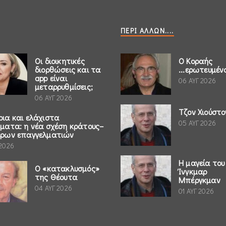
ΠΕΡΊ ΆΛΛΩΝ....
Οι διοικητικές
Ο Κοραής
διορθώσεις και τα
...ερωτευμέν
app είναι
06 ΑΥΓ 2026
μεταρρυθμίσεις;
06 ΑΥΓ 2026
Τζον Χιούστο
ρια και ελάχιστα
05 ΑΥΓ 2026
ήματα: η νέα σχέση κράτους–
έρων επαγγελματιών
 2026
Η μαγεία του
Ο «κατακλυσμός»
Ίνγκμαρ
της Θέουτα
Μπέργκμαν
04 ΑΥΓ 2026
01 ΑΥΓ 2026