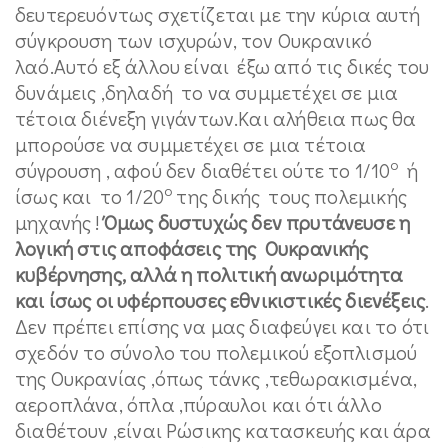
δευτερευόντως σχετίζεται με την κύρια αυτή
σύγκρουση των ισχυρών, τον Ουκρανικό
λαό.Αυτό εξ άλλου είναι έξω από τις δικές του
δυνάμεις ,δηλαδή το να συμμετέχει σε μια
τέτοια διένεξη γιγάντων.Και αλήθεια πως θα
μπορούσε να συμμετέχει σε μια τέτοια
ο
σύγρουση , αφού δεν διαθέτει ούτε το 1/10
ή
ο
ίσως και το 1/20
της δικής τους πολεμικής
μηχανής !
Όμως δυστυχώς δεν πρυτάνευσε η
λογική στις αποφάσεις της Ουκρανικής
κυβέρνησης, αλλά η πολιτική ανωριμότητα
και ίσως οι υφέρπουσες εθνικιστικές διενέξεις
.
Δεν πρέπει επίσης να μας διαφεύγει και το ότι
σχεδόν το σύνολο του πολεμικού εξοπλισμού
της Ουκρανίας ,όπως τάνκς ,τεθωρακισμένα,
αεροπλάνα, όπλα ,πύραυλοι και ότι άλλο
διαθέτουν ,είναι Ρώσικης κατασκευής και άρα