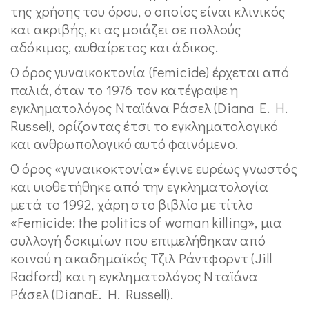
της χρήσης του όρου, ο οποίος είναι κλινικός
και ακριβής, κι ας μοιάζει σε πολλούς
αδόκιμος, αυθαίρετος και άδικος.
Ο όρος γυναικοκτονία (femicide) έρχεται από
παλιά, όταν το 1976 τον κατέγραψε η
εγκληματολόγος Νταϊάνα Ράσελ (Diana E. H.
Russel), ορίζοντας έτσι το εγκληματολογικό
και ανθρωπολογικό αυτό φαινόμενο.
Ο όρος «γυναικοκτονία» έγινε ευρέως γνωστός
και υιοθετήθηκε από την εγκληματολογία
μετά το 1992, χάρη στο βιβλίο με τίτλο
«Femicide: the politics of woman killing», μια
συλλογή δοκιμίων που επιμελήθηκαν από
κοινού η ακαδημαϊκός Τζιλ Ράντφορντ (Jill
Radford) και η εγκληματολόγος Νταϊάνα
Ράσελ (DianaE. H. Russell).