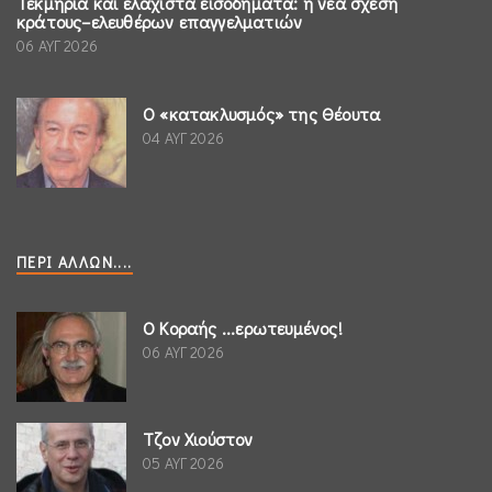
Τεκμήρια και ελάχιστα εισοδήματα: η νέα σχέση
κράτους–ελευθέρων επαγγελματιών
06 ΑΥΓ 2026
Ο «κατακλυσμός» της Θέουτα
04 ΑΥΓ 2026
ΠΕΡΊ ΆΛΛΩΝ....
Ο Κοραής ...ερωτευμένος!
06 ΑΥΓ 2026
Τζον Χιούστον
05 ΑΥΓ 2026