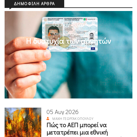
ΔΗΜΟΦΙΛΉ ΆΡΘΡΑ
05 Αυγ 2026
ΜΙΧΆΛΗΣ ΚΥΡΙΑΚΊΔΗΣ
Η δυστυχία των αρνητών
05 Αυγ 2026
ΜΆΧΗ ΓΕΩΡΓΑΚΟΠΟΎΛΟΥ
Πώς το ΑΕΠ μπορεί να
μετατρέπει μια εθνική