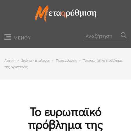
ΜΕΝΟΥ
Αρχικη
>
Σχολια - Διαλογος
>
Παρεμβασεις
>
Το ευρωπαϊκό πρόβλημα
της αριστεράς
Το ευρωπαϊκό
πρόβλημα της