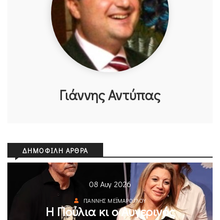
Γιάννης Αντύπας
ΔΗΜΟΦΙΛΉ ΆΡΘΡΑ
08 Αυγ 2026
ΓΙΆΝΝΗΣ ΜΕΪΜΆΡΟΓΛΟΥ
Η Πούλια κι ο Αυγερινός