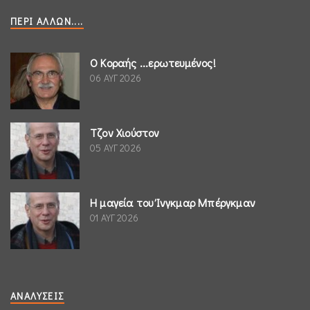
ΠΕΡΊ ΆΛΛΩΝ....
Ο Κοραής ...ερωτευμένος!
06 ΑΥΓ 2026
Τζον Χιούστον
05 ΑΥΓ 2026
Η μαγεία του Ίνγκμαρ Μπέργκμαν
01 ΑΥΓ 2026
ΑΝΑΛΎΣΕΙΣ