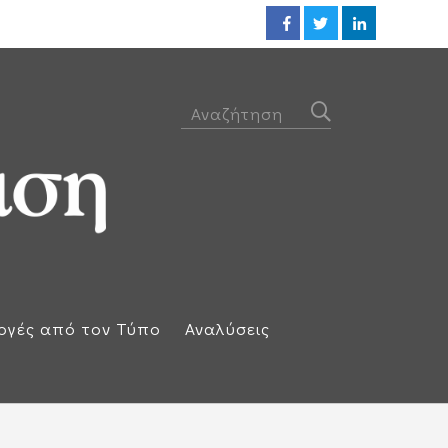
ΕΕ: Αλληλεγγύη στην Ισπανία κ
ογές από τον Τύπο
Αναλύσεις