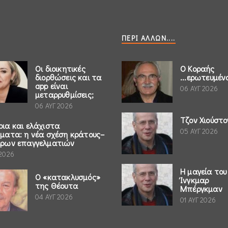
ΠΕΡΊ ΆΛΛΩΝ....
Οι διοικητικές
Ο Κοραής
διορθώσεις και τα
...ερωτευμέν
app είναι
06 ΑΥΓ 2026
μεταρρυθμίσεις;
06 ΑΥΓ 2026
Τζον Χιούστο
ρια και ελάχιστα
05 ΑΥΓ 2026
ήματα: η νέα σχέση κράτους–
έρων επαγγελματιών
 2026
Η μαγεία του
Ο «κατακλυσμός»
Ίνγκμαρ
της Θέουτα
Μπέργκμαν
04 ΑΥΓ 2026
01 ΑΥΓ 2026