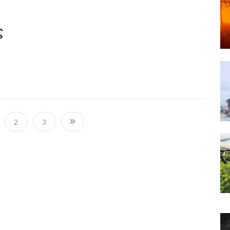
ς
2
3