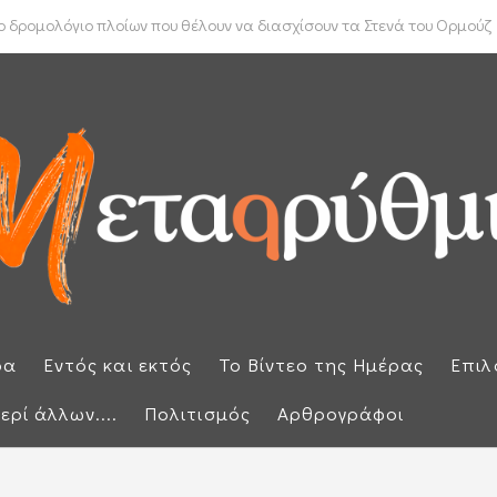
ύπρου: «Έπεσαν» οι υπογραφές με τον γαλλικό κολοσσό Meridiam
 δρομολόγιο πλοίων που θέλουν να διασχίσουν τα Στενά του Ορμούζ
ρα
Εντός και εκτός
Το Βίντεο της Ημέρας
Επιλ
ερί άλλων....
Πολιτισμός
Αρθρογράφοι