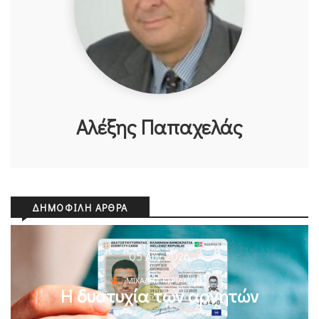
Αλέξης Παπαχελάς
ΔΗΜΟΦΙΛΉ ΆΡΘΡΑ
05 Αυγ 2026
ΜΙΧΆΛΗΣ ΚΥΡΙΑΚΊΔΗΣ
Η δυστυχία των αρνητών