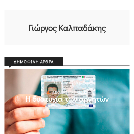
Γιώργος Καλπαδάκης
ΔΗΜΟΦΙΛΉ ΆΡΘΡΑ
05 Αυγ 2026
ΜΙΧΆΛΗΣ ΚΥΡΙΑΚΊΔΗΣ
Η δυστυχία των αρνητών