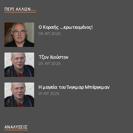
ΠΕΡΊ ΆΛΛΩΝ....
Ο Κοραής ...ερωτευμένος!
06 ΑΥΓ 2026
Τζον Χιούστον
05 ΑΥΓ 2026
Η μαγεία του Ίνγκμαρ Μπέργκμαν
01 ΑΥΓ 2026
ΑΝΑΛΎΣΕΙΣ