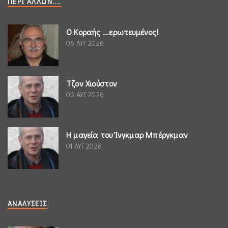
ΠΕΡΊ ΆΛΛΩΝ....
Ο Κοραής ...ερωτευμένος!
06 ΑΥΓ 2026
Τζον Χιούστον
05 ΑΥΓ 2026
Η μαγεία του Ίνγκμαρ Μπέργκμαν
01 ΑΥΓ 2026
ΑΝΑΛΎΣΕΙΣ