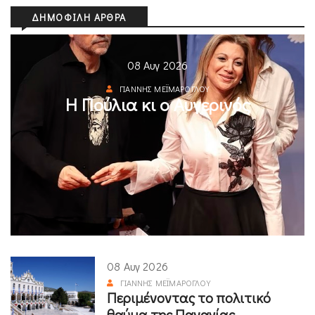
ΔΗΜΟΦΙΛΉ ΆΡΘΡΑ
08 Αυγ 2026
ΓΙΆΝΝΗΣ ΜΕΪΜΆΡΟΓΛΟΥ
Η Πούλια κι ο Αυγερινός
08 Αυγ 2026
ΓΙΆΝΝΗΣ ΜΕΪΜΆΡΟΓΛΟΥ
Περιμένοντας το πολιτικό
θαύμα της Παναγίας