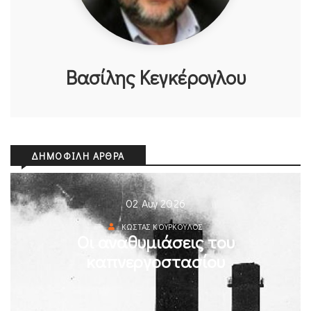
Βασίλης Κεγκέρογλου
ΔΗΜΟΦΙΛΉ ΆΡΘΡΑ
02 Αυγ 2026
ΚΏΣΤΑΣ ΚΟΎΡΚΟΥΛΟΣ
Οι αναθυμιάσεις του
καπνεργοστασίου