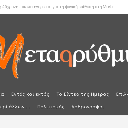
 δρομολόγιο πλοίων που θέλουν να διασχίσουν τα Στενά του Ορμούζ
 46χρονη που κατηγορείται για τη φονική επίθεση στη Marfin
ρα
Εντός και εκτός
Το Βίντεο της Ημέρας
Επιλ
ερί άλλων....
Πολιτισμός
Αρθρογράφοι