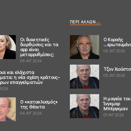
ΠΕΡΊ ΆΛΛΩΝ....
Οι διοικητικές
Ο Κοραής
διορθώσεις και τα
...ερωτευμέν
app είναι
06 ΑΥΓ 2026
μεταρρυθμίσεις;
06 ΑΥΓ 2026
Τζον Χιούστο
ρια και ελάχιστα
05 ΑΥΓ 2026
ήματα: η νέα σχέση κράτους–
έρων επαγγελματιών
 2026
Η μαγεία του
Ο «κατακλυσμός»
Ίνγκμαρ
της Θέουτα
Μπέργκμαν
04 ΑΥΓ 2026
01 ΑΥΓ 2026