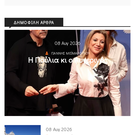
ΔΗΜΟΦΙΛΉ ΆΡΘΡΑ
08 Αυγ 2026
ΓΙΆΝΝΗΣ ΜΕΪΜΆΡΟΓΛΟΥ
Η Πούλια κι ο Αυγερινός
08 Αυγ 2026