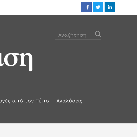
Οι ΗΠΑ βλέπουν συμφωνία ακόμ
ογές από τον Τύπο
Αναλύσεις