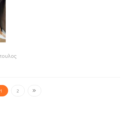
πουλος
1
2