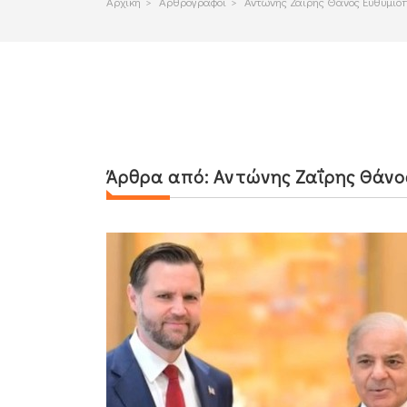
Αρχικη
>
Αρθρογραφοι
>
Αντώνης Ζαΐρης Θάνος Ευθυμιό
Άρθρα από:
Αντώνης Ζαΐρης Θάνο