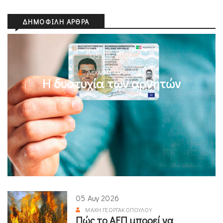
ΔΗΜΟΦΙΛΉ ΆΡΘΡΑ
05 Αυγ 2026
ΜΙΧΆΛΗΣ ΚΥΡΙΑΚΊΔΗΣ
Η δυστυχία των αρνητών
05 Αυγ 2026
ΜΆΧΗ ΓΕΩΡΓΑΚΟΠΟΎΛΟΥ
Πώς το ΑΕΠ μπορεί να