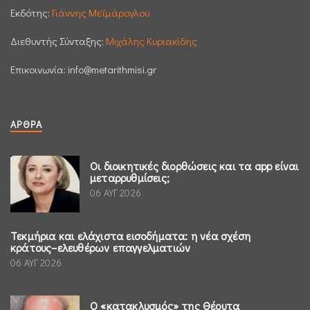
Εκδότης:
Γιάννης Μεϊμάρογλου
Διεθυντής Σύνταξης:
Μιχάλης Κυριακίδης
Επικοινωνία:
info@metarithmisi.gr
ΆΡΘΡΑ
Οι διοικητικές διορθώσεις και τα app είναι
μεταρρυθμίσεις;
06 ΑΥΓ 2026
Τεκμήρια και ελάχιστα εισοδήματα: η νέα σχέση
κράτους–ελευθέρων επαγγελματιών
06 ΑΥΓ 2026
Ο «κατακλυσμός» της Θέουτα