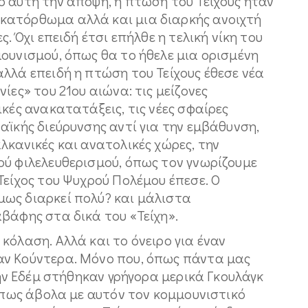
 αυτή την άποψη, η πτώση του Τείχους ήταν
κατόρθωμα αλλά και μια διαρκής ανοιχτή
. Όχι επειδή έτσι επήλθε η τελική νίκη του
ουνισμού, όπως θα το ήθελε μια ορισμένη
λλά επειδή η πτώση του Τείχους έθεσε νέα
ίες» του 21ου αιώνα: τις μείζονες
ικές ανακατατάξεις, τις νέες σφαίρες
αϊκής διεύρυνσης αντί για την εμβάθυνση,
λκανικές και ανατολικές χώρες, την
ού φιλελευθερισμού, όπως τον γνωρίζουμε
Τείχος του Ψυχρού Πολέμου έπεσε. Ο
ως διαρκεί πολύ? και μάλιστα
βάφης στα δικά του «Τείχη».
κόλαση. Αλλά και το όνειρο για έναν
αν Κούντερα. Μόνο που, όπως πάντα μας
την Εδέμ στήθηκαν γρήγορα μερικά Γκουλάγκ
κάπως άβολα με αυτόν τον κομμουνιστικό