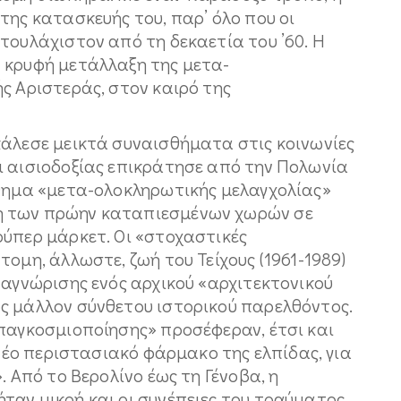
της κατασκευής του, παρ’ όλο που οι
τουλάχιστον από τη δεκαετία του ’60. Η
 κρυφή μετάλλαξη της μετα-
ς Αριστεράς, στον καιρό της
κάλεσε μεικτά συναισθήματα στις κοινωνίες
ι αισιοδοξίας επικράτησε από την Πολωνία
σθημα «μετα-ολοκληρωτικής μελαγχολίας»
η των πρώην καταπιεσμένων χωρών σε
ούπερ μάρκετ. Οι «στοχαστικές
ομη, άλλωστε, ζωή του Τείχους (1961-1989)
ναγνώρισης ενός αρχικού «αρχιτεκτονικού
ς μάλλον σύνθετου ιστορικού παρελθόντος.
-παγκοσμιοποίησης» προσέφεραν, έτσι και
 νέο περιστασιακό φάρμακο της ελπίδας, για
. Από το Βερολίνο έως τη Γένοβα, η
ταν μικρή και οι συνέπειες του τραύματος