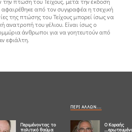
ν την πτώση του Τείχους, μετά την έκδοση
ς, αφαιρέθηκε από τον συγγραφέα η τσεχική
τίες της πτώσης του Τείχους μπορεί ίσως να
κή ανατροπή του γέλιου. Είναι ίσως ο
ομμύρια άνθρωποι για να γοητευτούν από
αν εφιάλτη.
ΠΕΡΊ ΆΛΛΩΝ....
Περιμένοντας το
Ο Κοραής
πολιτικό θαύμα
...ερωτευμέν