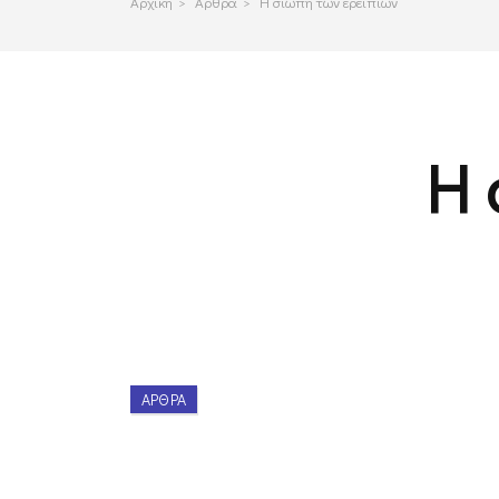
Αρχικη
>
Αρθρα
>
Η σιωπή των ερειπίων
Η 
ΆΡΘΡΑ