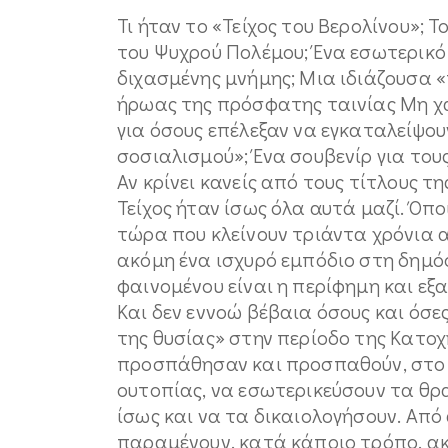
Τι ήταν το «Τείχος του Βερολίνου»; 
του Ψυχρού Πολέμου; Ένα εσωτερικό 
διχασμένης μνήμης; Μια ιδιάζουσα «
ήρωας της πρόσφατης ταινίας Μη χ
για όσους επέλεξαν να εγκαταλείψο
σοσιαλισμού»; Ένα σουβενίρ για του
Αν κρίνει κανείς από τους τίτλους τ
Τείχος ήταν ίσως όλα αυτά μαζί. Όπο
τώρα που κλείνουν τριάντα χρόνια 
ακόμη ένα ισχυρό εμπόδιο στη δημό
φαινομένου είναι η περίφημη και ε
Και δεν εννοώ βέβαια όσους και όσε
της θυσίας» στην περίοδο της Κατοχ
προσπάθησαν και προσπαθούν, στο 
ουτοπίας, να εσωτερικεύσουν τα θ
ίσως και να τα δικαιολογήσουν. Από 
παραμένουν, κατά κάποιο τρόπο, α