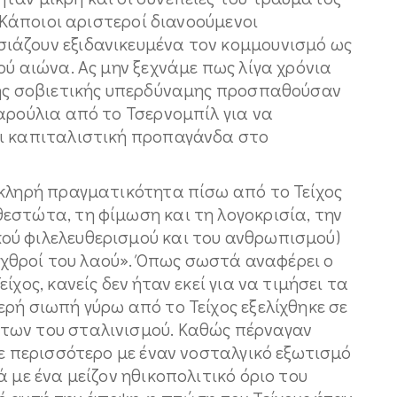
. Κάποιοι αριστεροί διανοούμενοι
ιάζουν εξιδανικευμένα τον κομμουνισμό ως
ού αιώνα. Ας μην ξεχνάμε πως λίγα χρόνια
της σοβιετικής υπερδύναμης προσπαθούσαν
αρούλια από το Τσερνομπίλ για να
αι καπιταλιστική προπαγάνδα στο
σκληρή πραγματικότητα πίσω από το Τείχος
εστώτα, τη φίμωση και τη λογοκρισία, την
ού φιλελευθερισμού και του ανθρωπισμού)
«εχθροί του λαού». Όπως σωστά αναφέρει ο
χος, κανείς δεν ήταν εκεί για να τιμήσει τα
ρή σιωπή γύρω από το Τείχος εξελίχθηκε σε
των του σταλινισμού. Καθώς πέρναγαν
ζε περισσότερο με έναν νοσταλγικό εξωτισμό
 με ένα μείζον ηθικοπολιτικό όριο του