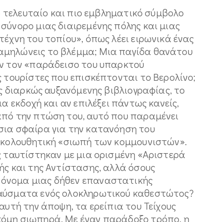
Το τελευταίο και πιο εμβληματικό σύμβολο
σύνορο μιας διαιρεμένης πόλης και μιας
τέχνη του τοπίου», όπως λέει ειρωνικά ένας
αμηλώνεις το βλέμμα; Μια παγίδα θανάτου
υν τον «παράδεισο του υπαρκτού
ς τουρίστες που επισκέπτονται το Βερολίνο;
ης διαρκώς αυξανόμενης βιβλιογραφίας, το
ια εκδοχή και αν επιλέξει πάντως κανείς,
από την πτώση του, αυτό που παραμένει
σια σφαίρα για την κατανόηση του
ξακολουθητική «σιωπή των κομμουνιστών».
ς ταυτίστηκαν με μια ορισμένη «Αριστερά
ής και της Αντίστασης, αλλά όσους
όνομα μιας δήθεν επαναστατικής
ραύσματα ενός ολοκληρωτικού καθεστώτος?
αυτή την άποψη, τα ερείπια του Τείχους
κόμη σιωπηρά. Με έναν παράδοξο τρόπο, η