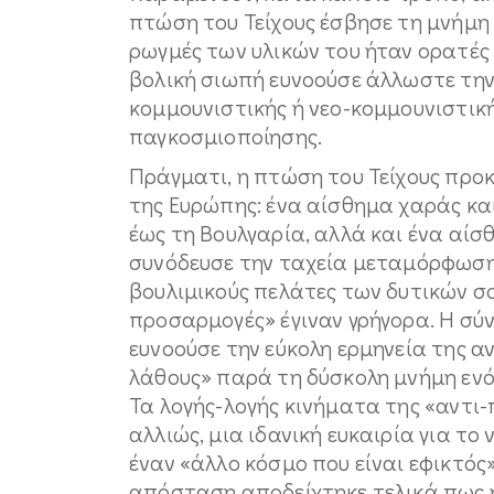
πτώση του Τείχους έσβησε τη μνήμη 
ρωγμές των υλικών του ήταν ορατές 
βολική σιωπή ευνοούσε άλλωστε την
κομμουνιστικής ή νεο-κομμουνιστική
παγκοσμιοποίησης.
Πράγματι, η πτώση του Τείχους προ
της Ευρώπης: ένα αίσθημα χαράς κα
έως τη Βουλγαρία, αλλά και ένα αί
συνόδευσε την ταχεία μεταμόρφωσ
βουλιμικούς πελάτες των δυτικών σ
προσαρμογές» έγιναν γρήγορα. Η σύντ
ευνοούσε την εύκολη ερμηνεία της α
λάθους» παρά τη δύσκολη μνήμη ενό
Τα λογής-λογής κινήματα της «αντι
αλλιώς, μια ιδανική ευκαιρία για το
έναν «άλλο κόσμο που είναι εφικτός»
απόσταση αποδείχτηκε τελικά πως ή