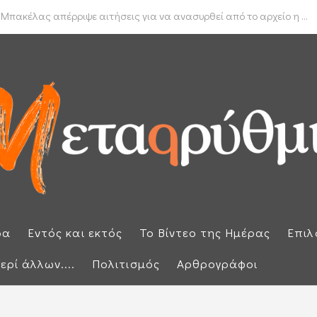
δα για το πραγματικό διαθέσιμο εισόδημα των νοικοκυριών
 Μπακέλας απέρριψε αιτήσεις για να ανασυρθεί από το αρχείο η ...
ρα
Εντός και εκτός
Το Βίντεο της Ημέρας
Επιλ
ερί άλλων....
Πολιτισμός
Αρθρογράφοι