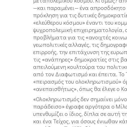
μεταπολεμικού κόσμου. Κι όμως? από
—και παραμένει— ένα απροσδόκητο 
πρόκληση για τις δυτικές δημοκρατίες
«ελεύθερου κόσμου» έναντι του κομμ
ψυχροπολεμική επιχειρηματολογία, α
προβλήματα για τις «ανοιχτές κοινων
γεωπολιτικές αλλαγές, τις δημογραφ
επιρροής, την επιτάχυνση της ευρωπ
τις «ανάπηρες» δημοκρατίες στις βα
απειλούμενη κουλτούρα του πολιτικ
από τον Διαφωτισμό και έπειτα. Το 
«πειρασμός του ολοκληρωτισμού» όμ
«ανεπαισθήτως», όπως θα έλεγε ο Κα
«Ολοκληρωτισμός δεν σημαίνει μόνο 
παράδεισο» έγραφε αργότερα ο Μίλ
υπενθυμίζει ο ίδιος, δίπλα σε αυτή 
και ένα Τείχος, για όσους ένιωθαν 