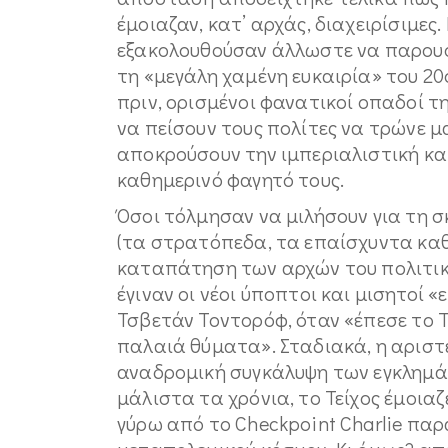
έμοιαζαν, κατ’ αρχάς, διαχειρίσιμες
εξακολουθούσαν άλλωστε να παρουσ
τη «μεγάλη χαμένη ευκαιρία» του 20
πριν, ορισμένοι φανατικοί οπαδοί 
να πείσουν τους πολίτες να τρώνε μ
αποκρούσουν την ιμπεριαλιστική κ
καθημερινό φαγητό τους.
Όσοι τόλμησαν να μιλήσουν για τη 
(τα στρατόπεδα, τα επαίσχυντα καθ
καταπάτηση των αρχών του πολιτικ
έγιναν οι νέοι ύποπτοι και μισητοί 
Τσβετάν Τοντορόφ, όταν «έπεσε το Τεί
παλαιά θύματα». Σταδιακά, η αριστε
αναδρομική συγκάλυψη των εγκλημά
μάλιστα τα χρόνια, το Τείχος έμοια
γύρω από το Checkpoint Charlie παρά