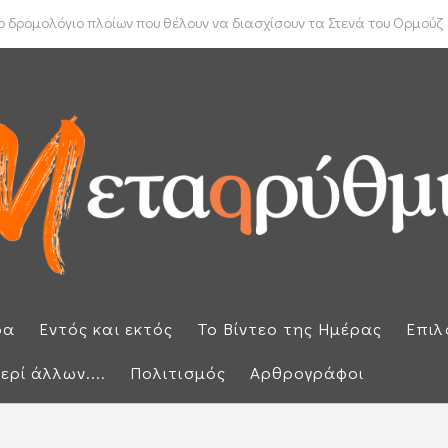
ύπρου: «Έπεσαν» οι υπογραφές με τον γαλλικό κολοσσό Meridiam
ρα
Εντός και εκτός
Το Βίντεο της Ημέρας
Επιλ
ερί άλλων....
Πολιτισμός
Αρθρογράφοι