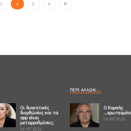
3
4
5
6
ΠΕΡΊ ΆΛΛΩΝ....
Οι διοικητικές
Ο Κοραής
διορθώσεις και τα
...ερωτευμέν
app είναι
06 ΑΥΓ 2026
μεταρρυθμίσεις;
06 ΑΥΓ 2026