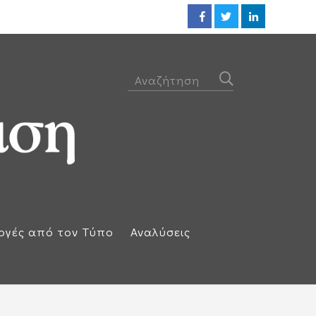
ΕΕ: Αλληλεγγύη στην Ισπανία κ
ογές από τον Τύπο
Αναλύσεις