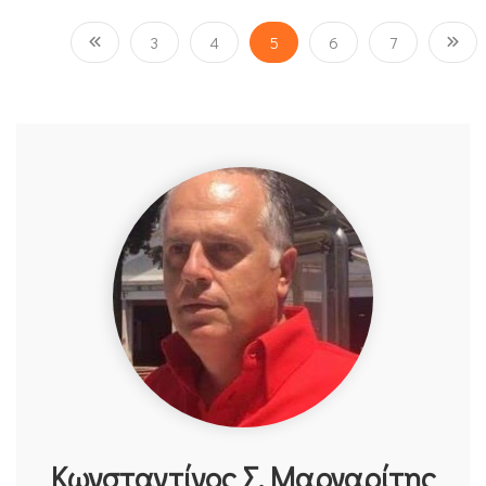
3
4
5
6
7
Κωνσταντίνος Σ. Μαργαρίτης