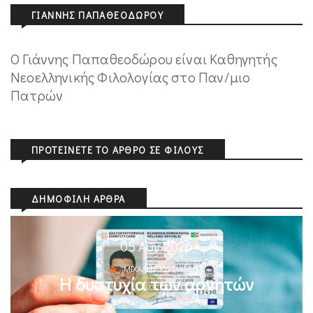
ΓΙΆΝΝΗΣ ΠΑΠΑΘΕΟΔΏΡΟΥ
Ο Γιάννης Παπαθεοδώρου είναι Καθηγητής
Νεοελληνικής Φιλολογίας στο Παν/μιο
Πατρών
ΠΡΟΤΕΊΝΕΤΕ ΤΟ ΆΡΘΡΟ ΣΕ ΦΊΛΟΥΣ
ΔΗΜΟΦΙΛΉ ΆΡΘΡΑ
05 Αυγ 2026
ΜΙΧΆΛΗΣ ΚΥΡΙΑΚΊΔΗΣ
Η δυστυχία των αρνητών