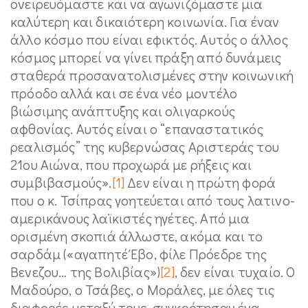
ονειρευόμαστε και να αγωνιζόμαστε μια
καλύτερη και δικαιότερη κοινωνία. Για έναν
άλλο κόσμο που είναι εφικτός. Αυτός ο άλλος
κόσμος μπορεί να γίνει πράξη από δυνάμεις
σταθερά προσανατολισμένες στην κοινωνική
πρόοδο αλλά και σε ένα νέο μοντέλο
βιώσιμης ανάπτυξης και ολιγαρκούς
αφθονίας. Αυτός είναι ο “επαναστατικός
ρεαλισμός” της κυβερνώσας Αριστεράς του
21ου Αιώνα, που προχωρά με ρήξεις και
συμβιβασμούς».
[1]
Δεν είναι η πρώτη φορά
που ο κ. Τσίπρας γοητεύεται από τους λατινο-
αμερικάνους λαϊκιστές ηγέτες. Από μια
ορισμένη σκοπιά άλλωστε, ακόμα και το
σαρδάμ («αγαπητέ Έβο, φίλε Πρόεδρε της
Βενεζου… της Βολιβίας»)
[2]
, δεν είναι τυχαίο. Ο
Μαδούρο, ο Τσάβες, ο Μοράλες, με όλες τις
διαφορές μεταξύ τους, συγκρότησαν ένα