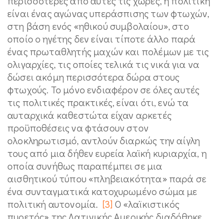
περισσότερες από αυτές τις χώρες, η πολιτική
είναι ένας αγώνας υπεράσπισης των φτωχών,
στη βάση ενός «ηθικού συμβολαίου», στο
οποίο ο ηγέτης δεν είναι τίποτε άλλο παρά
ένας πρωταθλητής μαχών και πολέμων με τις
ολιγαρχίες, τις οποίες τελικά τις νικά για να
δώσει ακόμη περισσότερα δώρα στους
φτωχούς. Το μόνο ενδιαφέρον σε όλες αυτές
τις πολιτικές πρακτικές, είναι ότι, ενώ τα
αυταρχικά καθεστώτα είχαν αρκετές
προϋποθέσεις να φτάσουν στον
ολοκληρωτισμό, αντλούν διαρκώς την αίγλη
τους από μια δήθεν ευρεία λαϊκή κυριαρχία, η
οποία συνήθως παραπέμπει σε μια
αισθητικού τύπου «πληβειακότητα» παρά σε
ένα συνταγματικά κατοχυρωμένο σώμα με
πολιτική αυτονομία.
[3]
Ο «λαϊκιστικός
πυρετός» της Λατινικής Αμερικής διαδόθηκε