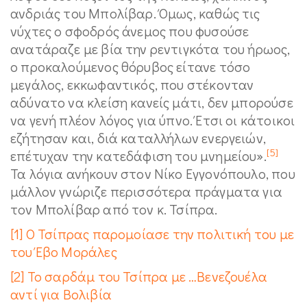
ανδριάς του Μπολίβαρ. Όμως, καθώς τις
νύχτες ο σφοδρός άνεμος που φυσούσε
ανατάραζε με βία την ρεντιγκότα του ήρωος,
ο προκαλούμενος θόρυβος είτανε τόσο
μεγάλος, εκκωφαντικός, που στέκονταν
αδύνατο να κλείση κανείς μάτι, δεν μπορούσε
να γενή πλέον λόγος για ύπνο. Έτσι οι κάτοικοι
εζήτησαν και, διά καταλλήλων ενεργειών,
[5]
επέτυχαν την κατεδάφιση του μνημείου».
Τα λόγια ανήκουν στον Νίκο Εγγονόπουλο, που
μάλλον γνώριζε περισσότερα πράγματα για
τον Μπολίβαρ από τον κ. Τσίπρα.
[1]
Ο Τσίπρας παρομοίασε την πολιτική του με
του Έβο Μοράλες
[2]
Το σαρδάμ του Τσίπρα με …Βενεζουέλα
αντί για Βολιβία