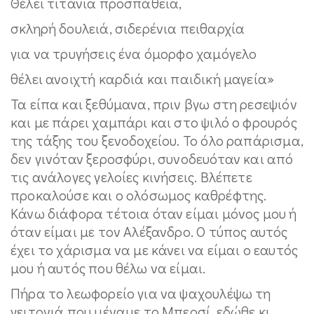
Θέλει τιτάνια προσπάθεια,
σκληρή δουλειά, σιδερένια πειθαρχία
για να τρυγήσεις ένα όμορφο χαμόγελο
θέλει ανοιχτή καρδιά και παιδική μαγεία»
Τα είπα και ξεθύμανα, πριν βγω στη ρεσεψιόν
και με πάρει χαμπάρι και στο ψιλό ο φρουρός
της τάξης του ξενοδοχείου. Το όλο ραπάρισμα,
δεν γινόταν ξεροσφύρι, συνοδευόταν και από
τις ανάλογες γελοίες κινήσεις. Βλέπετε
προκαλούσε και ο ολόσωμος καθρέφτης.
Κάνω διάφορα τέτοια όταν είμαι μόνος μου ή
όταν είμαι με τον Αλέξανδρο. Ο τύπος αυτός
έχει το χάρισμα να με κάνει να είμαι ο εαυτός
μου ή αυτός που θέλω να είμαι.
Πήρα το λεωφορείο για να ψαχουλέψω τη
γειτονιά που μέναμε το Μπερσί, εδώθε κι