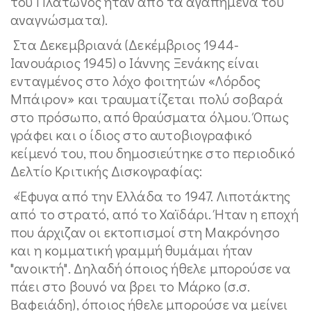
του Πλάτωνος ήταν από τα αγαπημένα του
αναγνώσματα).
Στα Δεκεμβριανά (Δεκέμβριος 1944-
Ιανουάριος 1945) ο Ιάννης Ξενάκης είναι
ενταγμένος στο λόχο φοιτητών «Λόρδος
Μπάιρον» και τραυματίζεται πολύ σοβαρά
στο πρόσωπο, από θραύσματα όλμου. Όπως
γράφει και ο ίδιος στο αυτοβιογραφικό
κείμενό του, που δημοσιεύτηκε στο περιοδικό
Δελτίο Κριτικής Δισκογραφίας:
«Έφυγα από την Ελλάδα το 1947. Λιποτάκτης
από το στρατό, από το Χαϊδάρι. Ήταν η εποχή
που άρχιζαν οι εκτοπισμοί στη Μακρόνησο
και η κομματική γραμμή θυμάμαι ήταν
"ανοικτή". Δηλαδή όποιος ήθελε μπορούσε να
πάει στο βουνό να βρει το Μάρκο (σ.σ.
Βαφειάδη), όποιος ήθελε μπορούσε να μείνει