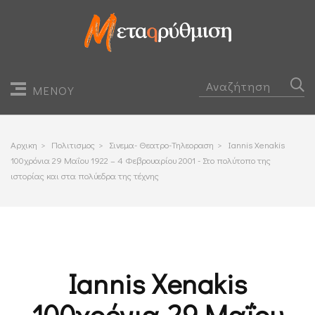
ΜΕΝΟΥ
Αρχικη
>
Πολιτισμος
>
Σινεμα- Θεατρο-Τηλεοραση
>
Iannis Xenakis
100χρόνια 29 Μαΐου 1922 – 4 Φεβρουαρίου 2001 - Στο πολύτοπο της
ιστορίας και στα πολύεδρα της τέχνης
Iannis Xenakis
100χρόνια 29 Μαΐου