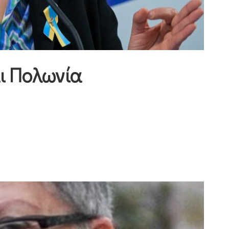
ι Πολωνία