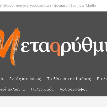
 δρομολόγιο πλοίων που θέλουν να διασχίσουν τα Στενά του Ορμούζ
ρα
Εντός και εκτός
Το Βίντεο της Ημέρας
Επιλ
ερί άλλων....
Πολιτισμός
Αρθρογράφοι