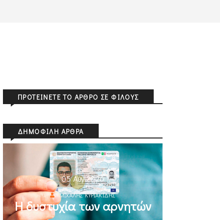
ΠΡΟΤΕΊΝΕΤΕ ΤΟ ΆΡΘΡΟ ΣΕ ΦΊΛΟΥΣ
ΔΗΜΟΦΙΛΉ ΆΡΘΡΑ
05 Αυγ 2026
ΜΙΧΆΛΗΣ ΚΥΡΙΑΚΊΔΗΣ
Η δυστυχία των αρνητών