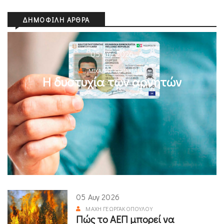
ΔΗΜΟΦΙΛΉ ΆΡΘΡΑ
05 Αυγ 2026
ΜΙΧΆΛΗΣ ΚΥΡΙΑΚΊΔΗΣ
Η δυστυχία των αρνητών
05 Αυγ 2026
ΜΆΧΗ ΓΕΩΡΓΑΚΟΠΟΎΛΟΥ
Πώς το ΑΕΠ μπορεί να