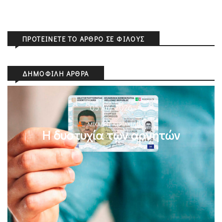
ΠΡΟΤΕΊΝΕΤΕ ΤΟ ΆΡΘΡΟ ΣΕ ΦΊΛΟΥΣ
ΔΗΜΟΦΙΛΉ ΆΡΘΡΑ
05 Αυγ 2026
ΜΙΧΆΛΗΣ ΚΥΡΙΑΚΊΔΗΣ
Η δυστυχία των αρνητών