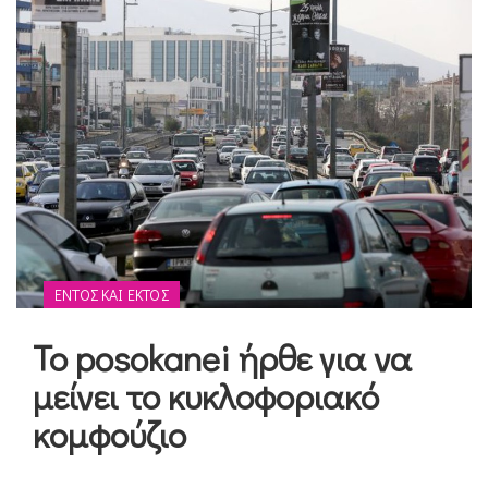
ΕΝΤΌΣ ΚΑΙ ΕΚΤΌΣ
Το posokanei ήρθε για να
μείνει το κυκλοφοριακό
κομφούζιο