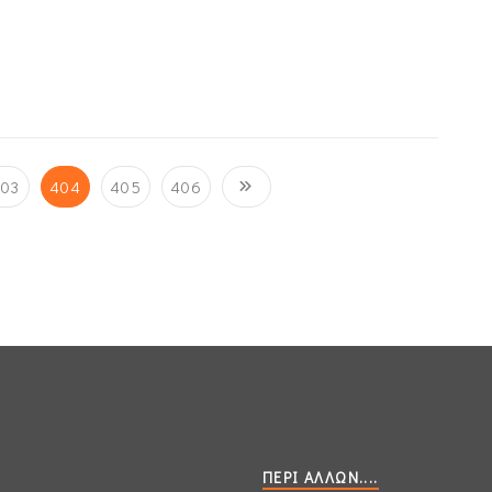
03
404
405
406
ΠΕΡΊ ΆΛΛΩΝ....