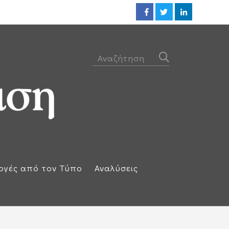
Η απάντηση της Ισπανίας: Επαν
ογές από τον Τύπο
Αναλύσεις