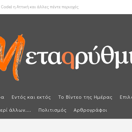
το Ιράν για τα Στενά του Ορμούζ
Code) η Αττική και άλλες πέντε περιοχές
ρα
Εντός και εκτός
Το Βίντεο της Ημέρας
Επιλ
ερί άλλων....
Πολιτισμός
Αρθρογράφοι