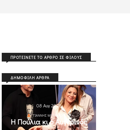
ΠΡΟΤΕΊΝΕΤΕ ΤΟ ΆΡΘΡΟ ΣΕ ΦΊΛΟΥΣ
ΔΗΜΟΦΙΛΉ ΆΡΘΡΑ
08 Αυγ 2026
ΓΙΆΝΝΗΣ ΜΕΪΜΆΡΟΓΛΟΥ
Η Πούλια κι ο Αυγερινός