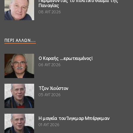
Περιμένοντας το πολιτικό θαύμα της
Παναγίας
08 ΑΥΓ 2026
ΠΕΡΊ ΆΛΛΩΝ....
Ο Κοραής ...ερωτευμένος!
06 ΑΥΓ 2026
Τζον Χιούστον
05 ΑΥΓ 2026
Η μαγεία του Ίνγκμαρ Μπέργκμαν
01 ΑΥΓ 2026