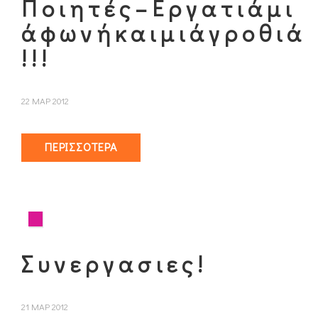
Π ο ι η τ έ ς – Ε ρ γ α τ ι ά μ ι
ά φ ω ν ή κ α ι μ ι ά γ ρ ο θ ι ά
! ! !
22 ΜΑΡ 2012
ΠΕΡΙΣΣΌΤΕΡΑ
Σ υ ν ε ρ γ α σ ι ε ς !
21 ΜΑΡ 2012