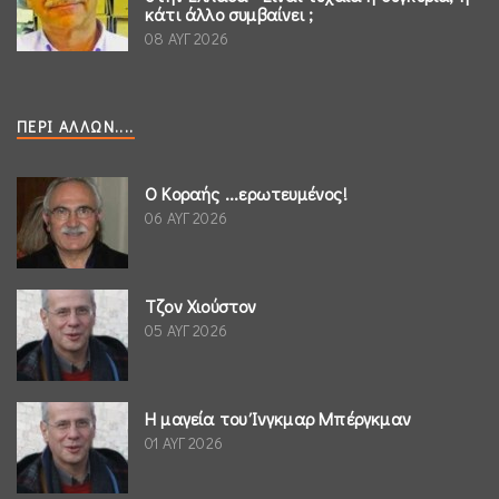
κάτι άλλο συμβαίνει ;
08 ΑΥΓ 2026
ΠΕΡΊ ΆΛΛΩΝ....
Ο Κοραής ...ερωτευμένος!
06 ΑΥΓ 2026
Τζον Χιούστον
05 ΑΥΓ 2026
Η μαγεία του Ίνγκμαρ Μπέργκμαν
01 ΑΥΓ 2026