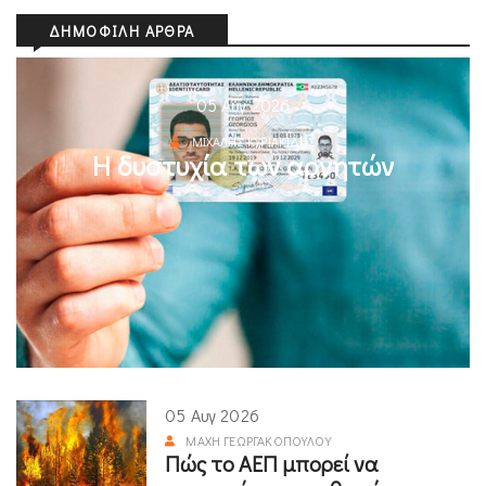
ΔΗΜΟΦΙΛΉ ΆΡΘΡΑ
05 Αυγ 2026
ΜΙΧΆΛΗΣ ΚΥΡΙΑΚΊΔΗΣ
Η δυστυχία των αρνητών
05 Αυγ 2026
ΜΆΧΗ ΓΕΩΡΓΑΚΟΠΟΎΛΟΥ
Πώς το ΑΕΠ μπορεί να