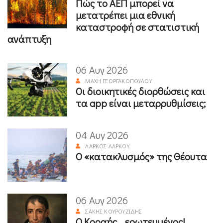
Πώς το ΑΕΠ μπορεί να
μετατρέπει μια εθνική
καταστροφή σε στατιστική
ανάπτυξη
06 Αυγ 2026
ΜΆΧΗ ΓΕΩΡΓΑΚΟΠΟΎΛΟΥ
Οι διοικητικές διορθώσεις και
τα app είναι μεταρρυθμίσεις;
04 Αυγ 2026
ΛΆΡΚΟΣ ΛΆΡΚΟΥ
Ο «κατακλυσμός» της Θέουτα
06 Αυγ 2026
ΣΆΚΗΣ ΚΟΥΡΟΥΖΊΔΗΣ
Ο Κοραής ...ερωτευμένος!