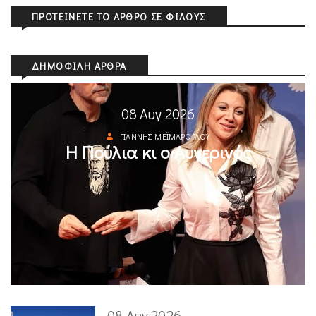
ΠΡΟΤΕΊΝΕΤΕ ΤΟ ΆΡΘΡΟ ΣΕ ΦΊΛΟΥΣ
ΔΗΜΟΦΙΛΉ ΆΡΘΡΑ
08 Αυγ 2026
ΓΙΆΝΝΗΣ ΜΕΪΜΆΡΟΓΛΟΥ
Η Πούλια κι ο Αυγερινός
08 Αυγ 2026