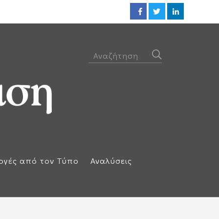
Η απάντηση της Ισπανίας: Επαν
ογές από τον Τύπο
Αναλύσεις