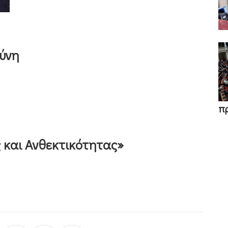
ύνη
π
 και Ανθεκτικότητας»