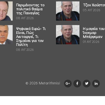
Περιμένοντας το
Τζον Χιούστο
πολιτικό θαύμα
05 ΑΥΓ 2026
της Παναγίας
08 ΑΥΓ 2026
Ψηφιακό Ευρώ- Τι
Η μαγεία του
Είναι, Πώς
Ίνγκμαρ
Λειτουργεί, Τι
Μπέργκμαν
Σημαίνει για τον
01 ΑΥΓ 2026
Πολίτη
08 ΑΥΓ 2026
© 2026 Μetarithmisi