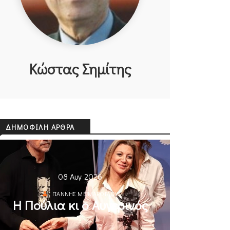
Κώστας Σημίτης
ΔΗΜΟΦΙΛΉ ΆΡΘΡΑ
08 Αυγ 2026
ΓΙΆΝΝΗΣ ΜΕΪΜΆΡΟΓΛΟΥ
Η Πούλια κι ο Αυγερινός