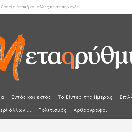
το Ιράν για τα Στενά του Ορμούζ
Code) η Αττική και άλλες πέντε περιοχές
ρα
Εντός και εκτός
Το Βίντεο της Ημέρας
Επιλ
ερί άλλων....
Πολιτισμός
Αρθρογράφοι