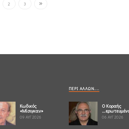
2
3
ΠΕΡΊ ΆΛΛΩΝ....
Κωδικός
Ο Κοραής
«Μίσιγκαν»
...ερωτευμέν
09 ΑΥΓ 2026
06 ΑΥΓ 2026