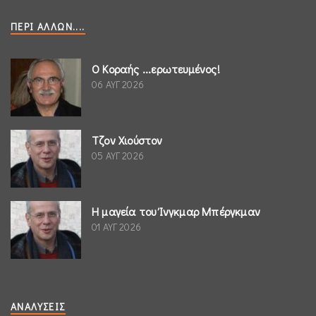
ΠΕΡΊ ΆΛΛΩΝ....
Ο Κοραής ...ερωτευμένος!
06 ΑΥΓ 2026
Τζον Χιούστον
05 ΑΥΓ 2026
Η μαγεία του Ίνγκμαρ Μπέργκμαν
01 ΑΥΓ 2026
ΑΝΑΛΎΣΕΙΣ