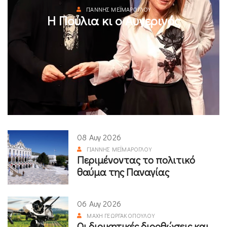
ΓΙΆΝΝΗΣ ΜΕΪΜΆΡΟΓΛΟΥ
Η Πούλια κι ο Αυγερινός
08 Αυγ 2026
ΓΙΆΝΝΗΣ ΜΕΪΜΆΡΟΓΛΟΥ
Περιμένοντας το πολιτικό
θαύμα της Παναγίας
06 Αυγ 2026
ΜΆΧΗ ΓΕΩΡΓΑΚΟΠΟΎΛΟΥ
Οι διοικητικές διορθώσεις και