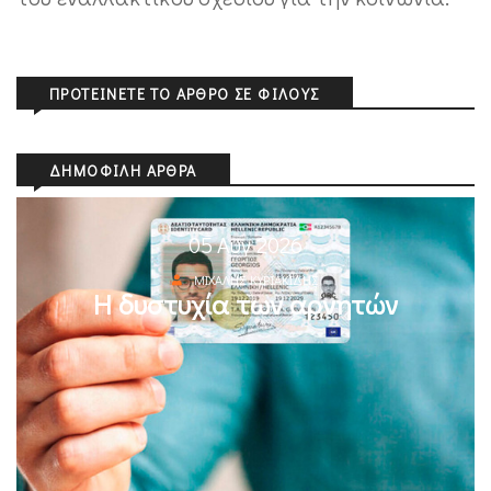
ΠΡΟΤΕΊΝΕΤΕ ΤΟ ΆΡΘΡΟ ΣΕ ΦΊΛΟΥΣ
ΔΗΜΟΦΙΛΉ ΆΡΘΡΑ
05 Αυγ 2026
ΜΙΧΆΛΗΣ ΚΥΡΙΑΚΊΔΗΣ
Η δυστυχία των αρνητών