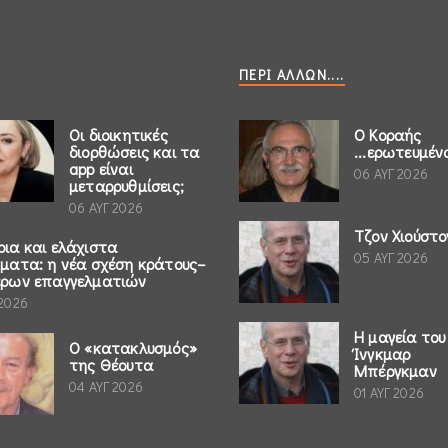
ΠΕΡΊ ΆΛΛΩΝ....
Οι διοικητικές
Ο Κοραής
διορθώσεις και τα
...ερωτευμέν
app είναι
06 ΑΥΓ 2026
μεταρρυθμίσεις;
06 ΑΥΓ 2026
Τζον Χιούστο
ρια και ελάχιστα
05 ΑΥΓ 2026
ήματα: η νέα σχέση κράτους–
έρων επαγγελματιών
 2026
Η μαγεία του
Ο «κατακλυσμός»
Ίνγκμαρ
της Θέουτα
Μπέργκμαν
04 ΑΥΓ 2026
01 ΑΥΓ 2026