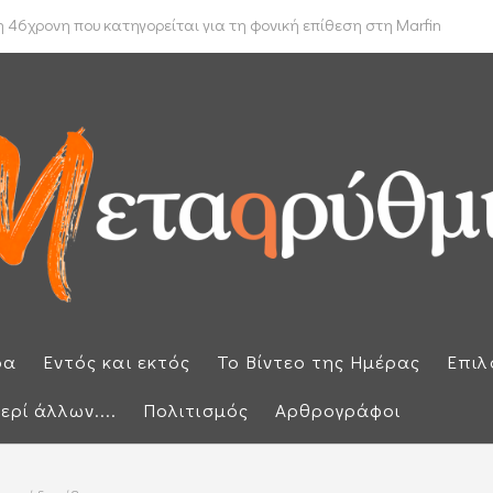
 δρομολόγιο πλοίων που θέλουν να διασχίσουν τα Στενά του Ορμούζ
 46χρονη που κατηγορείται για τη φονική επίθεση στη Marfin
ρα
Εντός και εκτός
Το Βίντεο της Ημέρας
Επιλ
ερί άλλων....
Πολιτισμός
Αρθρογράφοι