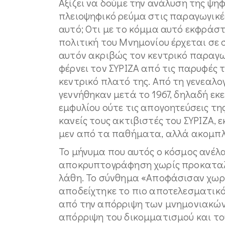
Αξίζει να δούμε την ανάλυση της ψηφ
πλειοψηφικό ρεύμα στις παραγωγικές
αυτό; Οτι με το κόμμα αυτό εκφράστ
πολιτική του Μνημονίου έρχεται σε 
αυτόν ακριβώς τον κεντρικό παραγω
φέρνει τον ΣΥΡΙΖΑ από τις παρυφές
κεντρικό πλατό της. Από τη γενεαλογ
γεννήθηκαν μετά το 1967, δηλαδή εκε
εμφυλίου ούτε τις απογοητεύσεις τη
κανείς τους ακτιβιστές του ΣΥΡΙΖΑ, 
μεν από τα παθήματα, αλλά ακομπλ
Το μήνυμα που αυτός ο κόσμος ανέλα
αποκρυπτογράφηση χωρίς προκαταλή
λάθη. Το σύνθημα «Αποφάσισαν χωρί
αποδείχτηκε το πιο αποτελεσματικό
από την απόρριψη των μνημονιακών π
απόρριψη του δικομματισμού και το