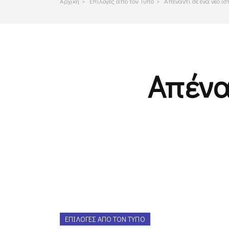
Αρχικη
>
Επιλογες απο τον Τυπο
>
Απέναντι σε ένα νέο ισ
Απένα
ΕΠΙΛΟΓΈΣ ΑΠΌ ΤΟΝ ΤΎΠΟ