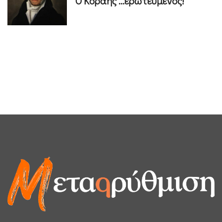
Ο Κοραής ...ερωτευμένος!