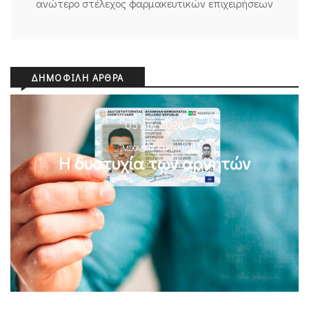
ανώτερο στέλεχος φαρμακευτικών επιχειρήσεων
ΔΗΜΟΦΙΛΉ ΆΡΘΡΑ
05 Αυγ 2026
ΜΙΧΆΛΗΣ ΚΥΡΙΑΚΊΔΗΣ
Η δυστυχία των αρνητών