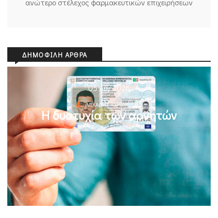
ανώτερο στέλεχος φαρμακευτικών επιχειρήσεων
ΔΗΜΟΦΙΛΉ ΆΡΘΡΑ
05 Αυγ 2026
ΜΙΧΆΛΗΣ ΚΥΡΙΑΚΊΔΗΣ
Η δυστυχία των αρνητών