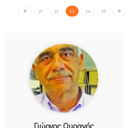
21
22
23
24
25
Γιώργος Ουρανός