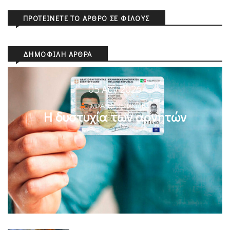
ΠΡΟΤΕΊΝΕΤΕ ΤΟ ΆΡΘΡΟ ΣΕ ΦΊΛΟΥΣ
ΔΗΜΟΦΙΛΉ ΆΡΘΡΑ
05 Αυγ 2026
ΜΙΧΆΛΗΣ ΚΥΡΙΑΚΊΔΗΣ
Η δυστυχία των αρνητών