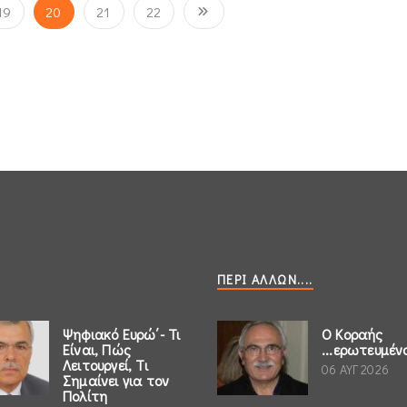
19
20
21
22
ΠΕΡΊ ΆΛΛΩΝ....
Ψηφιακό Ευρώ΄- Τι
Ο Κοραής
Είναι, Πώς
...ερωτευμέν
Λειτουργεί, Τι
06 ΑΥΓ 2026
Σημαίνει για τον
Πολίτη