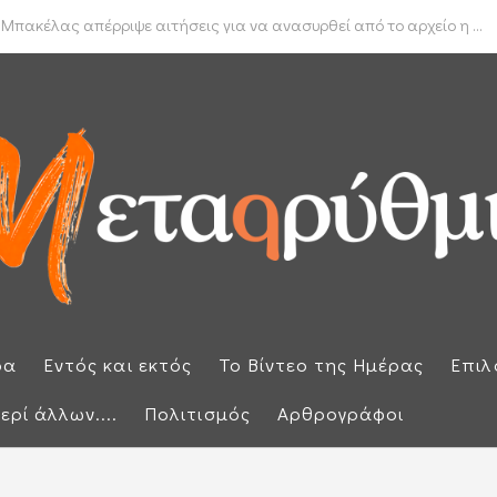
δα για το πραγματικό διαθέσιμο εισόδημα των νοικοκυριών
 Μπακέλας απέρριψε αιτήσεις για να ανασυρθεί από το αρχείο η ...
ρα
Εντός και εκτός
Το Βίντεο της Ημέρας
Επιλ
ερί άλλων....
Πολιτισμός
Αρθρογράφοι