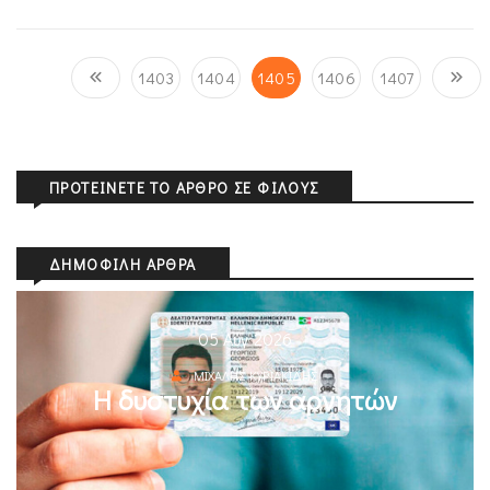
1403
1404
1405
1406
1407
ΠΡΟΤΕΊΝΕΤΕ ΤΟ ΆΡΘΡΟ ΣΕ ΦΊΛΟΥΣ
ΔΗΜΟΦΙΛΉ ΆΡΘΡΑ
05 Αυγ 2026
ΜΙΧΆΛΗΣ ΚΥΡΙΑΚΊΔΗΣ
Η δυστυχία των αρνητών