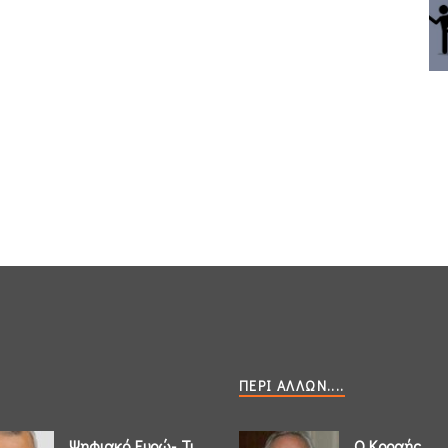
ΠΕΡΊ ΆΛΛΩΝ....
Ψηφιακό Ευρώ- Τι
Ο Κοραής