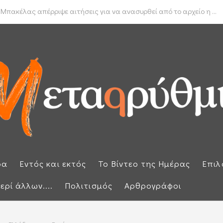
δα για το πραγματικό διαθέσιμο εισόδημα των νοικοκυριών
 Μπακέλας απέρριψε αιτήσεις για να ανασυρθεί από το αρχείο η ...
ρα
Εντός και εκτός
Το Βίντεο της Ημέρας
Επιλ
ερί άλλων....
Πολιτισμός
Αρθρογράφοι