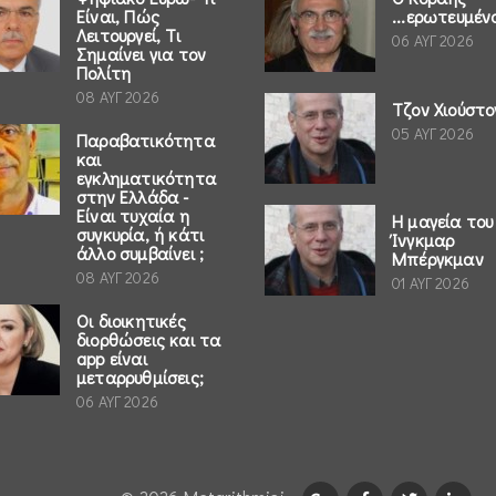
Είναι, Πώς
...ερωτευμέν
Λειτουργεί, Τι
06 ΑΥΓ 2026
Σημαίνει για τον
Πολίτη
08 ΑΥΓ 2026
Τζον Χιούστο
05 ΑΥΓ 2026
Παραβατικότητα
και
εγκληματικότητα
στην Ελλάδα -
Είναι τυχαία η
Η μαγεία του
συγκυρία, ή κάτι
Ίνγκμαρ
άλλο συμβαίνει ;
Μπέργκμαν
08 ΑΥΓ 2026
01 ΑΥΓ 2026
Οι διοικητικές
διορθώσεις και τα
app είναι
μεταρρυθμίσεις;
06 ΑΥΓ 2026