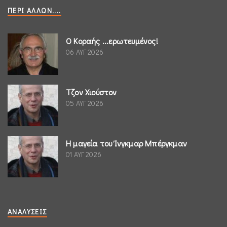
ΠΕΡΊ ΆΛΛΩΝ....
Ο Κοραής ...ερωτευμένος!
06 ΑΥΓ 2026
Τζον Χιούστον
05 ΑΥΓ 2026
Η μαγεία του Ίνγκμαρ Μπέργκμαν
01 ΑΥΓ 2026
ΑΝΑΛΎΣΕΙΣ