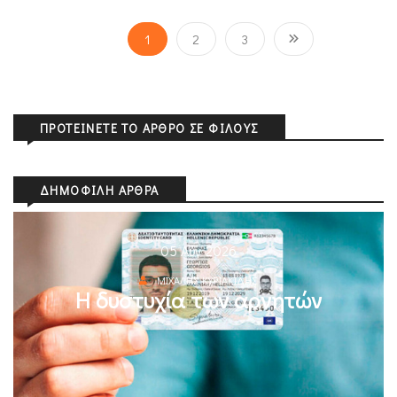
1
2
3
ΠΡΟΤΕΊΝΕΤΕ ΤΟ ΆΡΘΡΟ ΣΕ ΦΊΛΟΥΣ
ΔΗΜΟΦΙΛΉ ΆΡΘΡΑ
05 Αυγ 2026
ΜΙΧΆΛΗΣ ΚΥΡΙΑΚΊΔΗΣ
Η δυστυχία των αρνητών