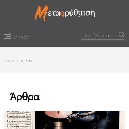
ΜΕΝΟΥ
Αρχικη
>
Άρθρα
Άρθρα