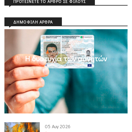
ΠΡΟΤΕΊΝΕΤΕ ΤΟ ΆΡΘΡΟ ΣΕ ΦΊΛΟΥΣ
ΔΗΜΟΦΙΛΉ ΆΡΘΡΑ
05 Αυγ 2026
ΜΙΧΆΛΗΣ ΚΥΡΙΑΚΊΔΗΣ
Η δυστυχία των αρνητών
05 Αυγ 2026