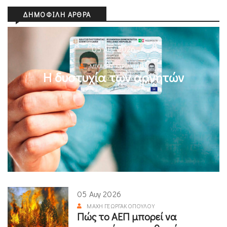
ΔΗΜΟΦΙΛΉ ΆΡΘΡΑ
05 Αυγ 2026
ΜΙΧΆΛΗΣ ΚΥΡΙΑΚΊΔΗΣ
Η δυστυχία των αρνητών
05 Αυγ 2026
ΜΆΧΗ ΓΕΩΡΓΑΚΟΠΟΎΛΟΥ
Πώς το ΑΕΠ μπορεί να