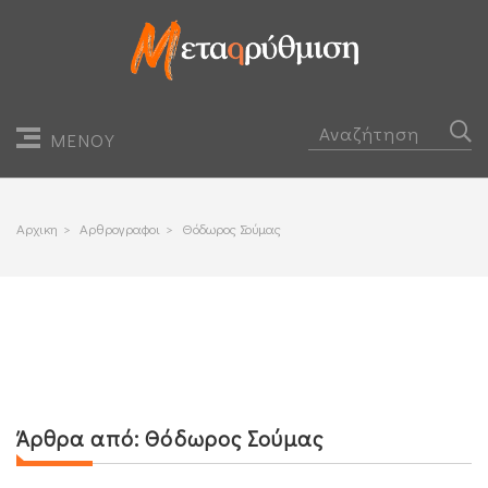
ΜΕΝΟΥ
Αρχικη
>
Αρθρογραφοι
>
Θόδωρος Σούμας
Άρθρα από:
Θόδωρος Σούμας